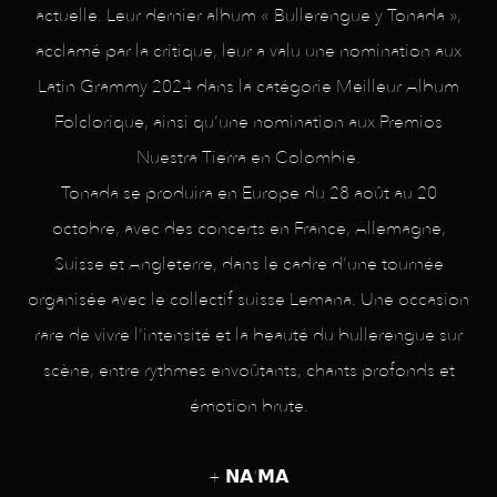
actuelle. Leur dernier album « Bullerengue y Tonada »,
acclamé par la critique, leur a valu une nomination aux
Latin Grammy 2024 dans la catégorie Meilleur Album
Folclorique, ainsi qu’une nomination aux Premios
Nuestra Tierra en Colombie.
Tonada se produira en Europe du 28 août au 20
octobre, avec des concerts en France, Allemagne,
Suisse et Angleterre, dans le cadre d’une tournée
organisée avec le collectif suisse Lemana. Une occasion
rare de vivre l’intensité et la beauté du bullerengue sur
scène, entre rythmes envoûtants, chants profonds et
émotion brute.
+ 𝗡𝗔'𝗠𝗔