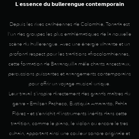
𝗟’𝗲𝘀𝘀𝗲𝗻𝗰𝗲 𝗱𝘂 𝗯𝘂𝗹𝗹𝗲𝗿𝗲𝗻𝗴𝘂𝗲 𝗰𝗼𝗻𝘁𝗲𝗺𝗽𝗼𝗿𝗮𝗶𝗻
Depuis les rives caribéennes de Colombie, Tonada est
l’un des groupes les plus emblématiques de la nouvelle
scène du bullerengue. Avec une énergie vibrante et un
profond respect pour les traditions afrocolombiennes,
cette formation de Barranquilla mêle chants ancestraux,
percussions puissantes et arrangements contemporains
pour offrir un voyage musical unique.
Leur travail s’inspire directement des grands maîtres du
genre – Emilsen Pacheco, Eustiquia Amaranto, Pabla
Flórez – et s’enrichit d’instruments inédits dans cette
tradition, comme le piano, le violon ou encore le tres
cubain, apportant ainsi une couleur sonore originale et