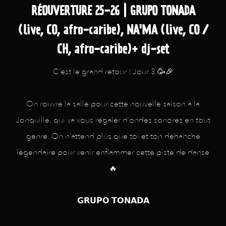
RÉOUVERTURE 25-26 | GRUPO TONADA
(live, CO, afro-caribe), NA'MA (live, CO /
CH, afro-caribe)+ dj-set
C’est le grand retour ! Jour 3 🥳🎉
On rouvre la salle pour cette nouvelle saison à la
Jonquille, qui va vous régaler d’ondes sonores en tout
genre. On n’attend plus que toi et ton déhanché
légendaire pour venir enflammer cette piste de danse
🔥
𝗚𝗥𝗨𝗣𝗢 𝗧𝗢𝗡𝗔𝗗𝗔