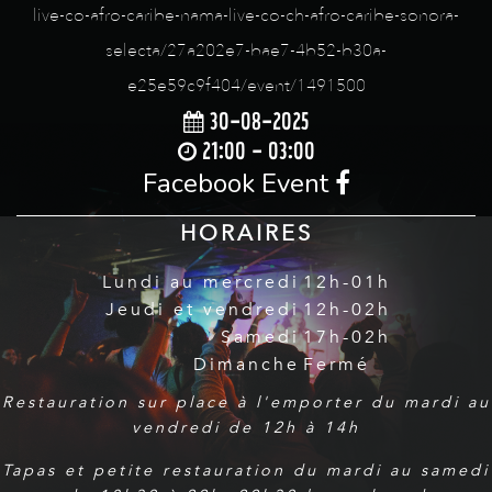
live-co-afro-caribe-nama-live-co-ch-afro-caribe-sonora-
selecta/27a202e7-bae7-4b52-b30a-
e25e59c9f404/event/1491500
30-08-2025
21:00 - 03:00
Facebook Event
HORAIRES
Lundi au mercredi
12h-01h
Jeudi et vendredi
12h-02h
Samedi
17h-02h
Dimanche
Fermé
Restauration sur place à l'emporter du mardi au
vendredi de 12h à 14h
Tapas et petite restauration du mardi au samedi