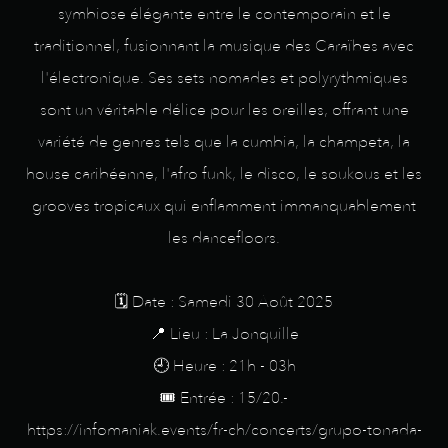
symbiose élégante entre le contemporain et le
traditionnel, fusionnant la musique des Caraïbes avec
l'électronique. Ses sets nomades et polyrythmiques
sont un véritable délice pour les oreilles, offrant une
variété de genres tels que la cumbia, la champeta, la
house caribéenne, l'afro funk, le disco, le soukous et les
grooves tropicaux qui enflamment immanquablement
les dancefloors.
🗓️ Date : Samedi 30 Août 2025
📍 Lieu : La Jonquille
🕘 Heure : 21h - 03h
🎟️ Entrée : 15/20.-
https://infomaniak.events/fr-ch/concerts/grupo-tonada-