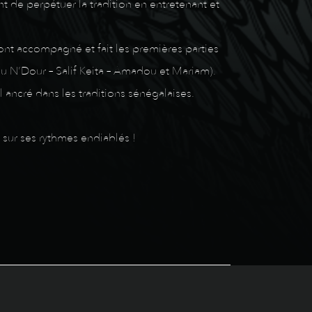
nt de perpétuer la tradition en entretenant et
 ont accompagné et fait les premières parties
u N’Dour – Salif Keita – Amadou et Mariam).
 ancré dans les traditions sénégalaises.
 sur ses rythmes endiablés !