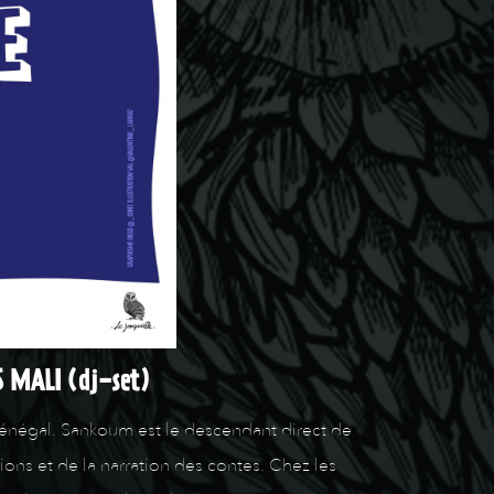
S MALI (dj-set)
énégal. Sankoum est le descendant direct de
ons et de la narration des contes. Chez les