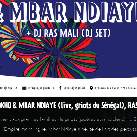
HO & MBAR NDIAYE (live, griots du Sénégal), RA
ent aux grandes familles de griots (poètes et musiciens) du S
 l’Empire mandingue. Mbar Ndiaye a hérité de l’art des percussi