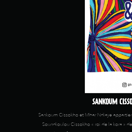
SANKOUM CISSOK
Sankoum Cissokho et Mbar Ndiaye appartienn
Soundioulou Cissokho « roi de la kora » de