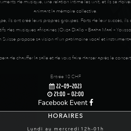
truments de musique, une relation intime les unit, et ils se doive
animant la mémoire collective.
, ils ont créé leurs propres groupes. Forts de leur succès, ils
ifs des musiques africaines (Ouza Diallo – Baaba Maal – Yousso
 Suisse propose sa vision d’un patrimoine vocal et instrumental
ra de chauffer la salle et de vous faire danser après le concert
Entrée 10 CHF
22-09-2023
21:00 - 02:00
Facebook Event
HORAIRES
Lundi au mercredi
12h-01h