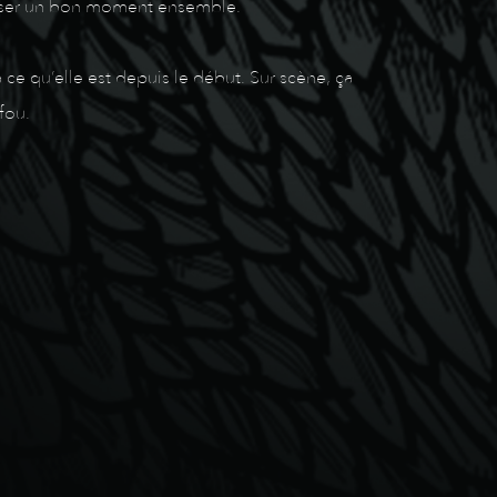
passer un bon moment ensemble.
 ce qu’elle est depuis le début. Sur scène, ça
fou.