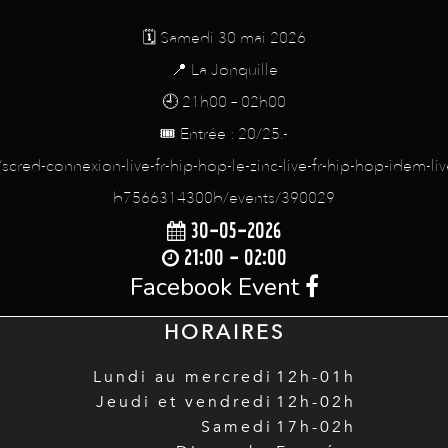
🗓️ Samedi 30 mai 2026
📍 La Jonquille
🕘 21h00 – 02h00
🎟️ Entrée : 20/25.-
s/scred-connexion-live-fr-hip-hop-le-zinc-live-fr-hip-hop-idem-
b7566314300b/events/390029
30-05-2026
21:00 - 02:00
Facebook Event
HORAIRES
Lundi au mercredi
12h-01h
Jeudi et vendredi
12h-02h
Samedi
17h-02h