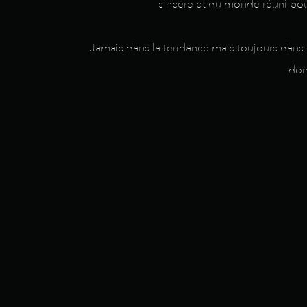
sincère et du monde réuni pou
Jamais dans la tendance mais toujours dans la
don