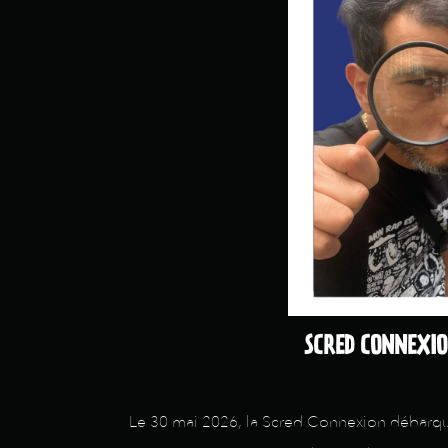
SCRED CONNEXION
Le 30 mai 2026, la Scred Connexion débarque 