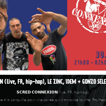
 (live, FR, hip-hop), LE ZINC, îDEM + GONZO SELE
𝗦𝗖𝗥𝗘𝗗 𝗖𝗢𝗡𝗡𝗘𝗫𝗜𝗢𝗡 (live, FR, hip-hop),
à la Jonquille pour une soirée qui s’annonce lourde. Pas besoi