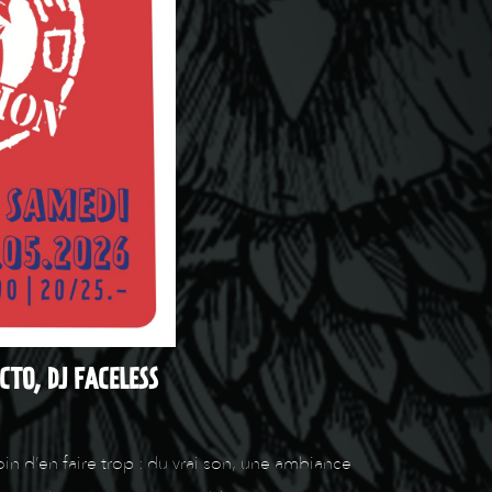
CTO, DJ FACELESS
n d’en faire trop : du vrai son, une ambiance