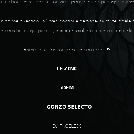
r les bonnes raisons. Ici, on vient pour écouter, partager et 
 bonne direction, la Scred continue de tracer sa route, fidèle à
ne des textes qui parlent, des prods solides et une énergie de 
Ramène ta vibe, on s’occupe du reste. 👊
𝗟𝗘 𝗭𝗜𝗡𝗖
𝗶̂𝗗𝗘𝗠
+ 𝗚𝗢𝗡𝗭𝗢 𝗦𝗘𝗟𝗘𝗖𝗧𝗢
DJ FACELESS