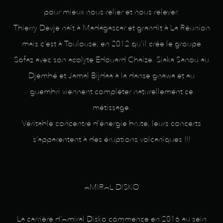
pour mieux nous relier et nous relever.
Thierry Devje naît à Madagascar et grandit à La Réunion
mais c’est à Toulouse, en 2012 qu’il crée le groupe
Sofaz avec son acolyte Edouard Chaize. Siaka Sanou au
Djembé et Jamal Bijdaa à la danse gnawa et au
guembri viennent compléter naturellement ce
métissage.
Véritable concentré d’énergie brute, leurs concerts
s’apparentent à des éruptions volcaniques !!!
AMIRAL DISKO
La carrière d’Amiral Disko commence en 2016 au sein