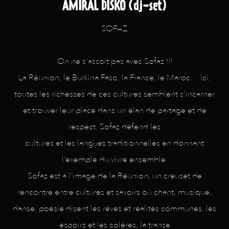
AMIRAL DISKO (dj-set)
SOFAZ
On ne s'assoit pas avec Sofaz !!!
La Réunion, le Burkina Faso, la France, le Maroc… Ici,
toutes les richesses de ces cultures semblent s’incarner
et trouver leur place dans un élan de partage et de
respect. Sofaz défend les
cultures et les langues traditionnelles en donnant
l’exemple du vivre ensemble.
Sofaz est à l’image de la Réunion, un creuset de
rencontre entre cultures et savoirs où chant, musique,
danse, poésie disent les rêves et réalités communes, les
espoirs et les colères, la transe