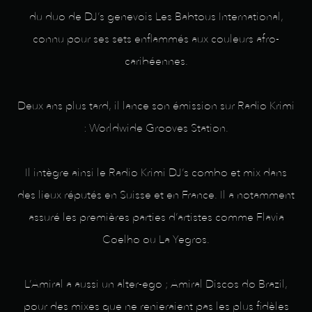
du duo de DJ’s genevois Les Babtous International,
connu pour ses sets enflammés aux couleurs afro-
caribéennes.
Deux ans plus tard, il lance son émission sur Radio Krimi
: Worldwide Grooves Station.
Il intègre ainsi le Radio Krimi DJ’s combo et mix dans
des lieux réputés en Suisse et en France. Il a notamment
assuré les premières parties d’artistes comme Flavia
Coelho ou La Yegros.
L’Amiral a aussi un alter-ego ; Amiral Discos do Brazil,
pour des mixes que ne renieraient pas les plus fidèles