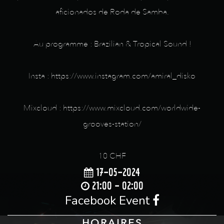
aficionados de Roda de Samba.
Au programme : Brazilian & Tropical Sound !
Insta : https://www.instagram.com/amiral_disko
Mixcloud : https://www.mixcloud.com/worldwide-
grooves-station/
10 CHF
17-05-2024
21:00 - 02:00
Facebook Event
HORAIRES