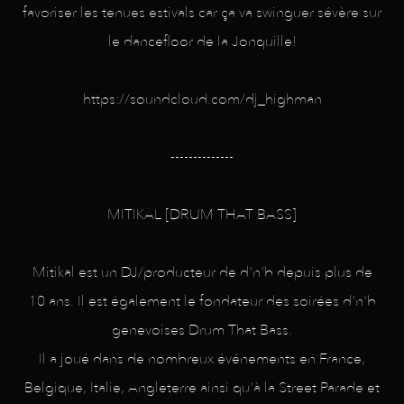
favoriser les tenues estivals car ça va swinguer sévère sur
le dancefloor de la Jonquille!
https://soundcloud.com/dj_highman
--------------
MITIKAL [DRUM THAT BASS]
Mitikal est un DJ/producteur de d'n'b depuis plus de
10 ans. Il est également le fondateur des soirées d'n'b
genevoises Drum That Bass.
Il a joué dans de nombreux événements en France,
Belgique, Italie, Angleterre ainsi qu'à la Street Parade et