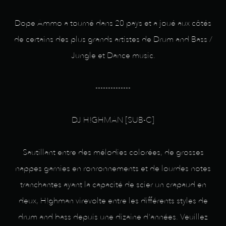
Dope Ammo a tourné dans 20 pays et a joué aux côtés
de certains des plus grands artistes de Drum and Bass /
Jungle et Dance music.
--------------
DJ H!GHMAN [SUB-C]
Sautillant entre des mélodies colorées, de grosses
nappes garnies en ronronnements et de lourdes notes
tranchantes ayant la capacité de scier un crapaud en
deux, H!ghman virevolte entre les différents styles de
drum and bass depuis une dizaine d'années. Veuillez