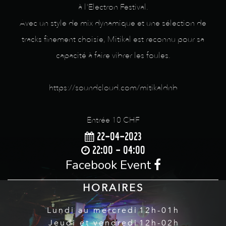
à l'Electron Festival.
Avec un style de mix dynamique et une sélection de
tracks finement choisie, Mitikal est reconnu pour sa
capacité à faire vibrer les foules.
https://soundcloud.com/mitikaldnb
Entrée 10 CHF
22-04-2023
22:00 - 04:00
Facebook Event
HORAIRES
Lundi au mercredi
12h-01h
Jeudi et vendredi
12h-02h