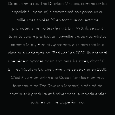
Dope Ammo (ou The Drunken Masters, comme on les
appelait à l'époque) a commencé son parcours au
milieu des années 90 en tant que collectif de
promoteurs de boîtes de nuit. En 1998, ils se sont
tournés vers la production, travaillant avec des artistes
comme Micky Finn et Aphrodite, puis remixant leur
classique underground "Bad Ass" en 2002. Ils ont sorti
une série d'hymnes drum and bass à succès, dont "Kill
Bill" et "Roots & Culture", avant de se séparer en 2008.
C'est à ce moment-là que Coco (l'un des membres
fondateurs de The Drunken Masters) a décidé de
continuer à produire et à mixer dans le monde entier
sous le nom de Dope Ammo.