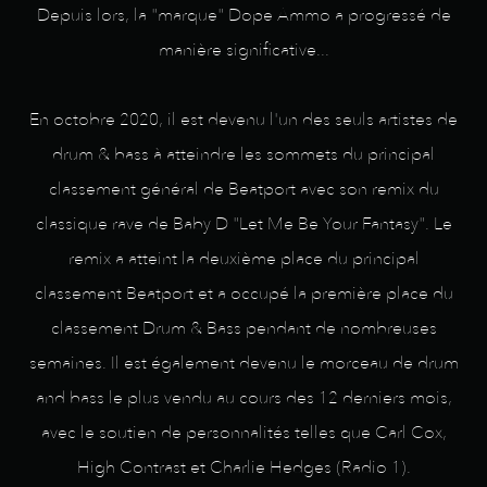
Depuis lors, la "marque" Dope Ammo a progressé de
manière significative...
En octobre 2020, il est devenu l'un des seuls artistes de
drum & bass à atteindre les sommets du principal
classement général de Beatport avec son remix du
classique rave de Baby D "Let Me Be Your Fantasy". Le
remix a atteint la deuxième place du principal
classement Beatport et a occupé la première place du
classement Drum & Bass pendant de nombreuses
semaines. Il est également devenu le morceau de drum
and bass le plus vendu au cours des 12 derniers mois,
avec le soutien de personnalités telles que Carl Cox,
High Contrast et Charlie Hedges (Radio 1).