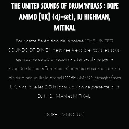
THE UNITED SOUNDS OF DRUM'N'BASS : DOPE
AMMO [UK] (dj-set), DJ HIGHMAN,
MITIKAL
Pour cette 5e édition de la soiréé "THE UNITED
SOUNDS OF D'N'B", destinée à explorer tous les sous-
genres de ce style désormais tentaculaire par la
diversité de ses différentes influences musicales, on a le
plaisir d'accueillir le grand DOPE AMMO, straight from
UK, ainsi que les 2 DJs locaux qu'on ne présente plus
DJ HIGHMAN et MITIKAL.
DOPE AMMO [UK]