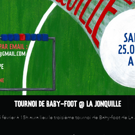
TOURNOI DE BABY-FOOT @ LA JONQUILLE
février à 15h aura lieu le troisième tournoi de Baby-foot de La 