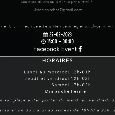
Les inscriptions sont à faire par e-mail à :
ulysse.sanchez@gmail.com
e 10 CHF / équipe est ensuite à venir régler sur place durant
25-02-2023
15:00 - 00:00
Facebook Event
HORAIRES
Lundi au mercredi
12h-01h
Jeudi et vendredi
12h-02h
Samedi
17h-02h
Dimanche
Fermé
n sur place à l'emporter du mardi au vendredi 
estauration du mardi au samedi de 18h30 à 22h,