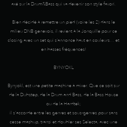
axé sur la Drum&Bass qui va devenir son style favori.
Bien décidé à remettre un pied (voire les 2) dans le
milieu DNB genevois, il revient à la Jonquille pour ce
closing avec un set qui s’annonce haut en couleurs… et
en basses fréquences!
BYNYOKL
Bynyokl, est une petite machine à mixer. Que ce soit sur
de la Dubstep, de la Drum and Bass, de la Bass House
ou de la Hardtek;
il s'accorde entre les genres et sous-genres pour sans
cesse mashup, transi et doubler ses Selecta, avec une