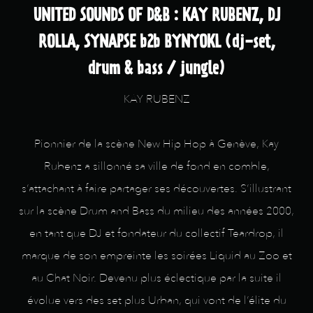
UNITED SOUNDS OF D&B : KAY RUBENZ, DJ
ROLLA, SYNAPSE b2b BYNYOKL (dj-set,
drum & bass / jungle)
KAY RUBENZ
Pionnier de la scène New Hip Hop à Genève, Kay
Rubenz a sillonné sa ville de fond en comble,
s’attachant à faire partager ses découvertes. S’illustrant
sur la scène Drum and Bass du milieu des années 2000,
en tant que DJ et fondateur du collectif Teardrop, il
marque de son empreinte les soirées Liquid au Zoo et
au Chat Noir. Devenu plus éclectique par la suite il
évolue vers des set plus Urban, qui vont de l’élite du