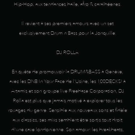
Hip-Hop, aux tendances baile, afro & caraïbéenes.
Il revient à ses premiers amours avec un set
exclusivement Drum n Bass pour la Jonquille.
DJ ROLLA
En quête de promouvoir la DRUM&BASS à Genève,
avec les DNB In Your Face de l'Usine, les 100DECKS! à
Artamis et son groupe live Freebase Corporation, DJ
Rolla est plus que jamais motivé à explorer tous les
rouages du genre. Sensible aux nouveaux sons et fidèle
aux classics, ses mixs semblent être sortis tout droit
d'une cave londonienne. Son amour: les breakbeats,