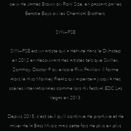
ceux de James Brown ou Roni Size, en passant par les
Beastie Boys ou les Chemical Brothers.
SYNAPSE
SYNAPSE est un artiste qui a débuté dans le Dubstep
en 2012 en découvrant des artistes tels que Skrillex,
Zomboy, Doctor P ou encore Flux Pavillon. Il forme
alors le duo Monkey Freakz qui arpentera jusqu'à des
scènes internationales comme lors du festival EDC Las
Vegas en 2013.
Depuis 2015, c'est seul qu'il continue de produire et de
mixer de la Bass Music mais cette fois de plus en plus