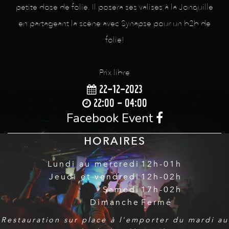
petite dose de folie. Il posera ses valises à la Jonquille
en partageant la scène avec Synapse pour un b2b de
folie!
Prix libre
22-12-2023
22:00 - 04:00
Facebook Event
HORAIRES
Lundi au mercredi
12h-01h
Jeudi et vendredi
12h-02h
Samedi
17h-02h
Dimanche
Fermé
Restauration sur place à l'emporter du mardi au