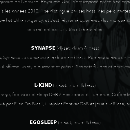
naire de Norwich (Royaume-Uni), s’est imposé grâce à sa capa
les années 2010, il se distingue par ses basslines percutantes et
d et Urban Agency, et s’est fait remarquer avec des morceaux 
sets mêlent exclusivités et dubplates.
𝗦𝗬𝗡𝗔𝗣𝗦𝗘 (dj-set, drum & bass)
ns, Synapse se consacre à la drum and bass. Remarqué avec un 
 il affirme un style puissant et précis. Ses sets fluides et percuta
𝗟-𝗞𝗜𝗡𝗗 (dj-set, drum & bass)
arage, footwork et deep DnB à des sonorités jump-up. Cofonda
éré par Elisa Do Brasil, il rejoint Forever DnB et joue sur Rinse, 
𝗘𝗚𝗢𝗦𝗟𝗘𝗘𝗣 (dj-set, drum & bass)