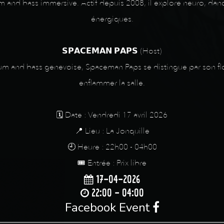
d bass immersive. Actif depuis 2008, il explore neuro, dancefl
énergiques.
𝗦𝗣𝗔𝗖𝗘𝗠𝗔𝗡 𝗣𝗔𝗣𝗦 (Host)
um and bass genevoise, Spaceman Paps se distingue par son flow
enflammer la salle.
🗓️ Date : Vendredi 17 avril 2026
📍 Lieu : La Jonquille
🕘 Heure : 22h00 - 04h00
🎟️ Entrée : Prix libre
17-04-2026
22:00 - 04:00
Facebook Event