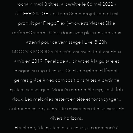
rochain maxi 3 titres, à paraître le 06 mai 2022 «
ATTERRISSAGE » est son 8ème projet solo et est
produit par FuegoFlex (Afrowestsidaz) et Skile
(orformOrnorm). C'est donc avec plaisir qu'on vous
attend pour ce vernissage ! Live @ 23h
MOON'S MOOD a été créé par avant tout par deux
amis en 2019, Pénélope au chant et à la guitare et
Imagine au rap et chant. Ce duo explore différents
genres grâce à des compositions faites à partir de
guitare acoustique. Moon's mood mêle rap, soul, folk
doux. Les mélodies restent en tête et font voyager...
Autour de ce noyau gravite musiennes et musiciens de
divers horizons.
Penelope, à la guitare et au chant, a commencé à