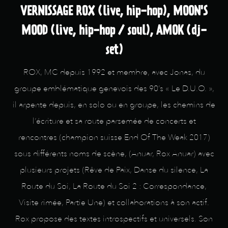
VERNISSAGE ROX (live, hip-hop), MOON'S
MOOD (live, hip-hop / soul), AMOK (dj-
set)
ROX, MC depuis 1992 et membre, avec Jonas, du
groupe emblématique genevois des 90’s « Le D.U.O. »,
il arpente depuis, en solo ou en groupe, les chemins de
l’écriture et sa route parsemée de concerts et
rencontres (champion suisse End Of The Weak 2017)
sous différents noms de scène, (Anuar, Rox Anuar) avec
plusieurs projets (Rêve de Paix, Danse du silence, La
Route du Soi, La Route du Soi 2 : Correspondance,
Visite rimée, Partie Une) et collaborations à son actif.
Rox propose des textes introspectifs et universels. Son