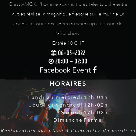
C'est AMOK, l'homme aux multiples talents qui a entre
autres réalisé la magnifique fresque sur le mur de La
Jonquille, qui s'occupera du warm-up ainsi que de
l'after show !
Entrée 10 CHF
06-05-2022
20:00 - 02:00
Facebook Event
HORAIRES
Lundi au mercredi
12h-01h
Jeudi et vendredi
12h-02h
Samedi
17h-02h
Dimanche
Fermé
Restauration sur place à l'emporter du mardi au