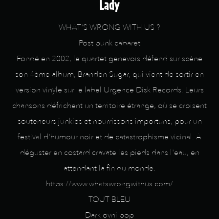
Lady
WHAT'S WRONG WITH US ?
Post punk cabaret
Fondé en 2002, le quartet genevois défend sur scène
son 4ème album, Branden Sugar, qui vient de sortir en
version vinyle sur le label Urgence Disk Records. Leurs
chansons défrichent un territoire étrange, où se croisent
souteneurs junkies et nourrissons importuns, pour un
festival d'humour noir et de catastrophisme vicinal. A
déguster en costard cravate les pieds dans l'eau, en
attendant la fin du monde.
https://www.whatswrongwithus.com/
TOUT BLEU
Dark ovni pop