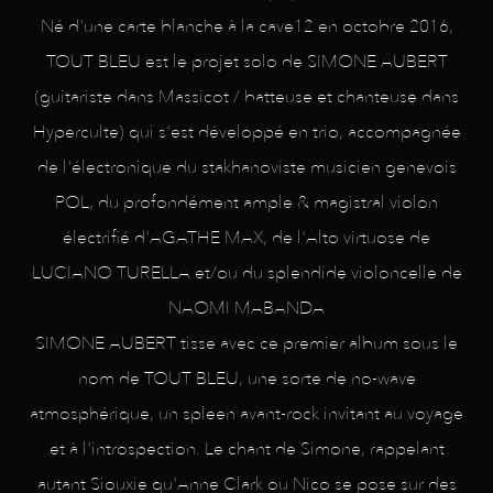
Né d'une carte blanche à la cave12 en octobre 2016,
TOUT BLEU est le projet solo de SIMONE AUBERT
(guitariste dans Massicot / batteuse et chanteuse dans
Hyperculte) qui s'est développé en trio, accompagnée
de l'électronique du stakhanoviste musicien genevois
POL, du profondément ample & magistral violon
électrifié d'AGATHE MAX, de l'Alto virtuose de
LUCIANO TURELLA et/ou du splendide violoncelle de
NAOMI MABANDA
SIMONE AUBERT tisse avec ce premier album sous le
nom de TOUT BLEU, une sorte de no-wave
atmosphérique, un spleen avant-rock invitant au voyage
et à l'introspection. Le chant de Simone, rappelant
autant Siouxie qu'Anne Clark ou Nico se pose sur des