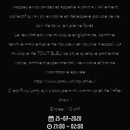
nappes envoutantes et appelle autant au ralliement
collectif qu'au cri exutoire et désespéré poussé seule,
loin de tous, en pleine forêt.
Le résultat est une musique englobante, sombre,
tendue mais emplie de douceur et nourrie d'espoir. La
musique de TOUT BLEU se situe quelque part entre
noise, ambient expérimental, new-wave et transe
incantatoire épurée
http://www.otaku.ch/toutbleu/
C'est Fuxy Lady qui s'occupera du warm-up et de l'after
show !
Entrée : 10 chf
25-07-2020
21:00 - 02:00